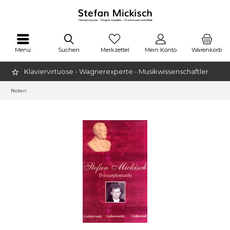
Menü
Suchen
Merkzettel
Mein Konto
Warenkorb
Klaviervirtuose - Wagnerexperte - Musikwissenschaftler
Noten