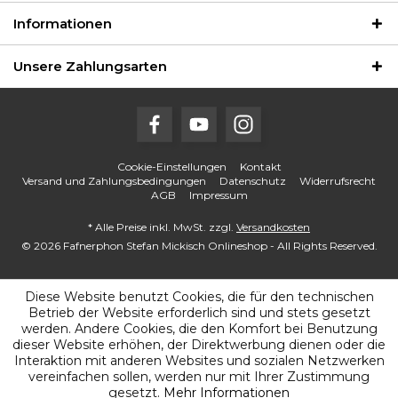
Informationen
Unsere Zahlungsarten
Cookie-Einstellungen
Kontakt
Versand und Zahlungsbedingungen
Datenschutz
Widerrufsrecht
AGB
Impressum
* Alle Preise inkl. MwSt. zzgl.
Versandkosten
© 2026 Fafnerphon Stefan Mickisch Onlineshop - All Rights Reserved.
Diese Website benutzt Cookies, die für den technischen
Betrieb der Website erforderlich sind und stets gesetzt
werden. Andere Cookies, die den Komfort bei Benutzung
dieser Website erhöhen, der Direktwerbung dienen oder die
Interaktion mit anderen Websites und sozialen Netzwerken
vereinfachen sollen, werden nur mit Ihrer Zustimmung
gesetzt.
Mehr Informationen