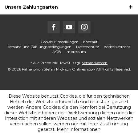
Unsere Zahlungsarten
Cookie-Einstellungen
Kontakt
Versand und Zahlungsbedingungen
Datenschutz
Widerrufsrecht
AGB
Impressum
* Alle Preise inkl. MwSt. zzgl.
Versandkosten
© 2026 Fafnerphon Stefan Mickisch Onlineshop - All Rights Reserved.
Diese Website benutzt Cookies, die für den technischen
Betrieb der Website erforderlich sind und stets gesetzt
werden. Andere Cookies, die den Komfort bei Benutzung
dieser Website erhöhen, der Direktwerbung dienen oder die
Interaktion mit anderen Websites und sozialen Netzwerken
vereinfachen sollen, werden nur mit Ihrer Zustimmung
gesetzt.
Mehr Informationen