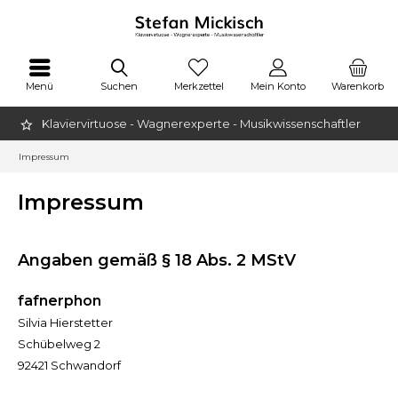
Menü
Suchen
Merkzettel
Mein Konto
Warenkorb
Klaviervirtuose - Wagnerexperte - Musikwissenschaftler
Impressum
Impressum
Angaben gemäß § 18 Abs. 2 MStV
fafnerphon
Silvia Hierstetter
Schübelweg 2
92421 Schwandorf