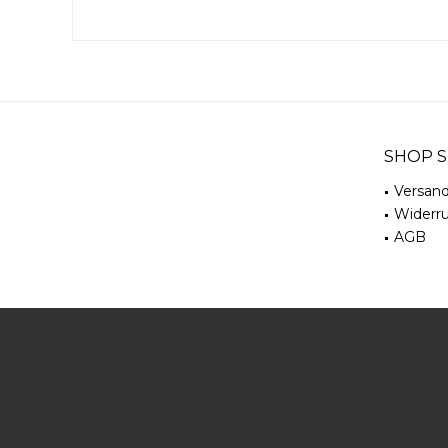
SHOP S
Versan
Widerru
AGB