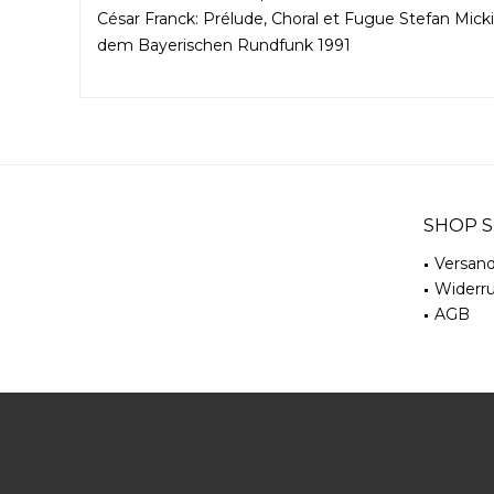
César Franck: Prélude, Choral et Fugue Stefan Mic
dem Bayerischen Rundfunk 1991
SHOP S
Versan
Widerru
AGB